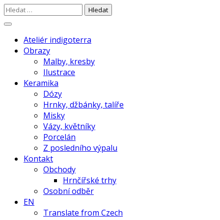
Skip
Vyhledávání
to
content
autorská keramika z Chaber |
Ateliér indigoterra –
Ateliér indigoterra
točená na kruhu a pálená v el. peci,
Obrazy
Radka Havlíčková
Malby, kresby
glazovaná kamenina a porcelán,
Ilustrace
malované engobou |
Keramika
Dózy
Hrnky, džbánky, talíře
Misky
Vázy, květníky
Porcelán
Z posledního výpalu
Kontakt
Obchody
Hrnčířské trhy
Osobní odběr
EN
Translate from Czech