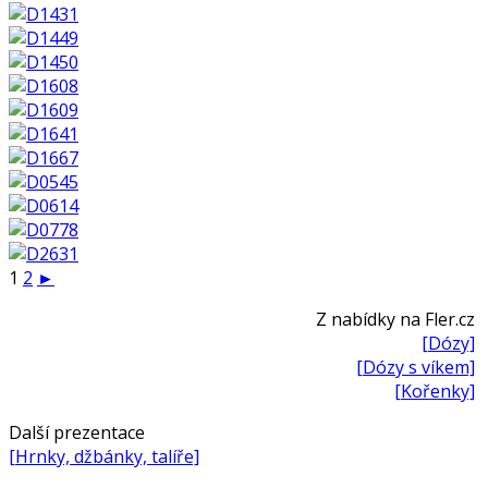
1
2
►
Z nabídky na Fler.cz
[Dózy]
[Dózy s víkem]
[Kořenky]
Další prezentace
[Hrnky, džbánky, talíře]