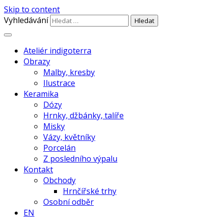
Skip to content
Vyhledávání
autorská keramika z Chaber |
Ateliér indigoterra –
Ateliér indigoterra
točená na kruhu a pálená v el. peci,
Obrazy
Radka Havlíčková
Malby, kresby
glazovaná kamenina a porcelán,
Ilustrace
malované engobou |
Keramika
Dózy
Hrnky, džbánky, talíře
Misky
Vázy, květníky
Porcelán
Z posledního výpalu
Kontakt
Obchody
Hrnčířské trhy
Osobní odběr
EN