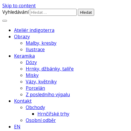
Skip to content
Vyhledávání
autorská keramika z Chaber |
Ateliér indigoterra –
Ateliér indigoterra
točená na kruhu a pálená v el. peci,
Obrazy
Radka Havlíčková
Malby, kresby
glazovaná kamenina a porcelán,
Ilustrace
malované engobou |
Keramika
Dózy
Hrnky, džbánky, talíře
Misky
Vázy, květníky
Porcelán
Z posledního výpalu
Kontakt
Obchody
Hrnčířské trhy
Osobní odběr
EN