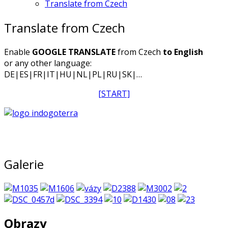
Translate from Czech
Translate from Czech
Enable
GOOGLE TRANSLATE
from Czech
to English
or any other language:
DE|ES|FR|IT|HU|NL|PL|RU|SK|…
[START]
Galerie
Obrazy