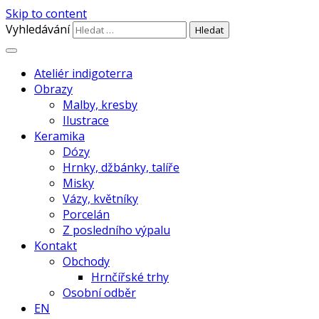
Skip to content
Vyhledávání
autorská keramika z Chaber | točená
Ateliér indigoterra – Radka
Ateliér indigoterra
engobou |
Obrazy
Malby, kresby
Ilustrace
Keramika
Dózy
Hrnky, džbánky, talíře
Misky
Vázy, květníky
Porcelán
Z posledního výpalu
Kontakt
Obchody
Hrnčířské trhy
Osobní odběr
EN