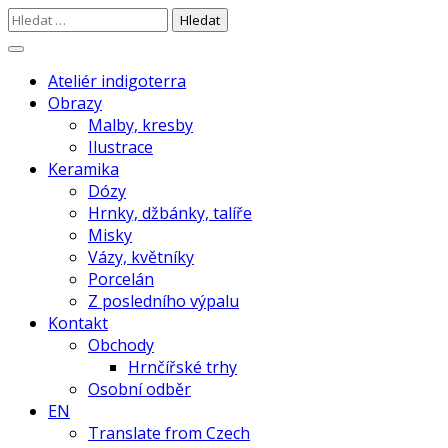
Skip
Vyhledávání
to
content
autorská keramika z Chaber | točená
Ateliér indigoterra – Radka
Ateliér indigoterra
engobou |
Obrazy
Malby, kresby
Ilustrace
Keramika
Dózy
Hrnky, džbánky, talíře
Misky
Vázy, květníky
Porcelán
Z posledního výpalu
Kontakt
Obchody
Hrnčířské trhy
Osobní odběr
EN
Translate from Czech